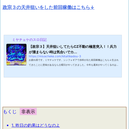
政宗３の天井狙いをした前回稼働はこちら↓
ミヤチェケのスロ日記
【政宗３】天井狙いしてたらCZ不動の極意突入！！兵力
が溜まらない時は気合いでカ...
https://miyacheke.com/kitaitikadou-3
お疲れ様です。ミヤチェケです。シンフォギアで赤枠が出た前回稼働はこちら↓生まれ
てきたことに意味があるなら土曜日がやってきました。今年も週末がやってくるのはも
う数えるほどしかありません。日々の週末を堪能していきましょう。生まれてきたこと
に意味があるのなら今日の為に生まれてきたと思える日を過ごしたいですね。幸せの定
義とか悲しみの置き場とか人それぞれ違うと思いますがそれを探すのが人生というもの
なのではないでしょうか。という事でワタクシは今日も海へ幸せを探しに行ってきま
す。傍から見たら寒い日にましてや...
もくじ
1.
昨日の釣果はどうなのよ