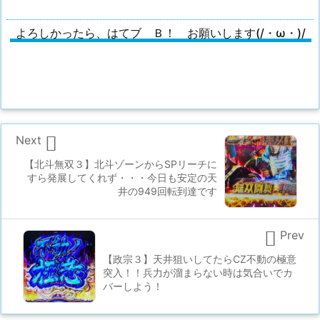
よろしかったら、はてブ Ｂ！ お願いします(/・ω・)/

Next
【北斗無双３】北斗ゾーンからSPリーチに
すら発展してくれず・・・今日も安定の天
井の949回転到達です

Prev
【政宗３】天井狙いしてたらCZ不動の極意
突入！！兵力が溜まらない時は気合いでカ
バーしよう！