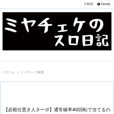

RSS
Feedly

ホーム
>

パチンコ稼働
【必殺仕置き人ターボ】通常確率40回転で当てるの