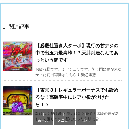

関連記事
【必殺仕置き人ターボ】現行の甘デジの
中で出玉力最高峰！？天井到達なんてあ
っという間です
お疲れ様です。ミヤチェケです。笑う門に福が来な
かった前回稼働はこちら↓ 緊急事態 ...
【吉宗３】レギュラーボーナスでも諦め
るな！高確率中にレア小役がひけた
ら！？
朝は寒く昼は暑い 最近は朝と昼での寒暖の差が激



しくて困ります。昼になったら妙に暑 ...
メニュー
上へ
ホーム