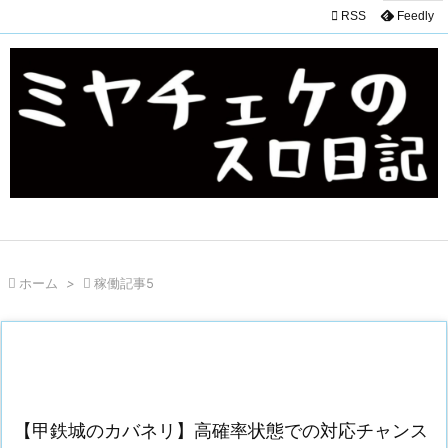

RSS
Feedly

ホーム
>

稼働記事5
【甲鉄城のカバネリ】高確率状態での対応チャンス