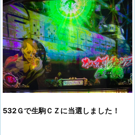
532Ｇで生駒ＣＺに当選しました！