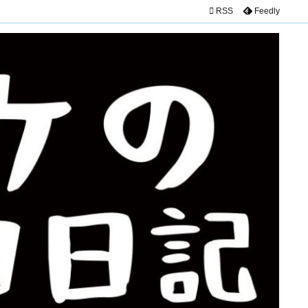

RSS
Feedly