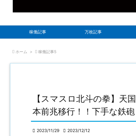
稼働記事
万枚記事

ホーム
>

稼働記事5
【スマスロ北斗の拳】天国
本前兆移行！！下手な鉄砲

2023/11/29

2023/12/12