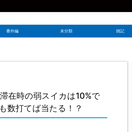
番外編
未分類
雑記
滞在時の弱スイカは10%で
も数打てば当たる！？