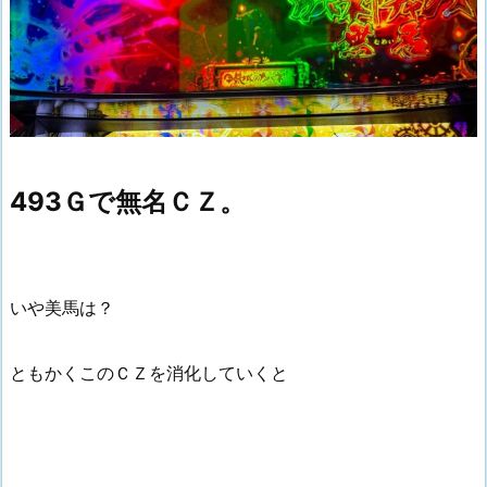
493Ｇで無名ＣＺ。
いや美馬は？
ともかくこのＣＺを消化していくと