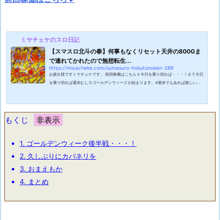
ミヤチェケのスロ日記
【スマスロ北斗の拳】何事もなくリセット天井の800Gま
で連れてかれたので無想転生...
https://miyacheke.com/sumasuro-hokutonoken-289
お疲れ様ですミヤチェケです。 前回稼働はこちら↓今日を乗り切れば・・・！さて今日
を乗り切れば週末むしろゴールデンウィークが始まります。4連休でもあれば嬉しいな
と思っていたのですがうちの会社はとち狂っているので何故か6日は出勤日となってお
りました・・・。それでも今日を乗り切れば3連休がもらえるというのは非常に嬉しい
です。思えば仕事の休憩時間に反吐が出るくらいの青い空を眺めるのも辛かったですか
らね。テレビを見ればどこもかしこも観光地のニュースばかり。だがしかし今日さえ乗
もくじ
り切れば・・・！なんだか今日は頑...
1.
ゴールデンウィーク後半戦・・・！
2.
久しぶりにカバネリを
3.
おまえもか
4.
まとめ