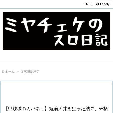

RSS
Feedly

ホーム
>

稼働記事7
【甲鉄城のカバネリ】短縮天井を狙った結果、来栖