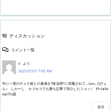
ディスカッション
コメント一覧
s
より:
2021/07/07 7:05 PM
年に一度のチェケ姫との逢瀬を*催涙雨*に邪魔されて…/ω•｡ ))ぴぇ
ん♪ しかーし、セコセコでも勝ち記事で安心したジョッ♪ ｵﾁｭ(๑ŏε
ŏ๑)♡s星
返信