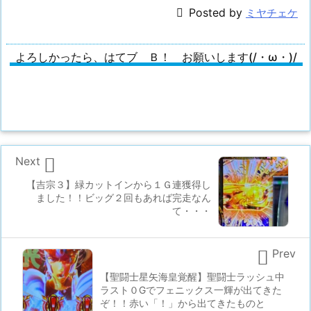

Posted by
ミヤチェケ
よろしかったら、はてブ Ｂ！ お願いします(/・ω・)/

Next
【吉宗３】緑カットインから１Ｇ連獲得し
ました！！ビッグ２回もあれば完走なん
て・・・

Prev
【聖闘士星矢海皇覚醒】聖闘士ラッシュ中
ラスト０Gでフェニックス一輝が出てきた
ぞ！！赤い「！」から出てきたものと