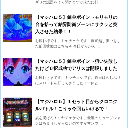
ギ３の話題をよく聞きますが未だに打 ...
【マジハロ５】錬金ポイントモリモリの
台を拾って結界防衛ゾーンにサクッと突
入させた結果！！
お疲れ様です。ミヤチェケです。宵宵越し狙いをし
た前回稼働はこちら↓ 今日からがん ...
【マジハロ５】錬金ポイント狙い失敗し
たけど６択成功でアリスは開眼しました
お疲れさまです。ミヤチェケです。昨日は久しぶり
にスロットを打ってきました！一体ど ...
【マジハロ５】１セット目からクロニク
ルバトル！こりゃ今回もいけるで！
旗を掲げろ！ミヤチェケです。最近のミュージシャ
ンはあまりわからないのですがマンウ ...