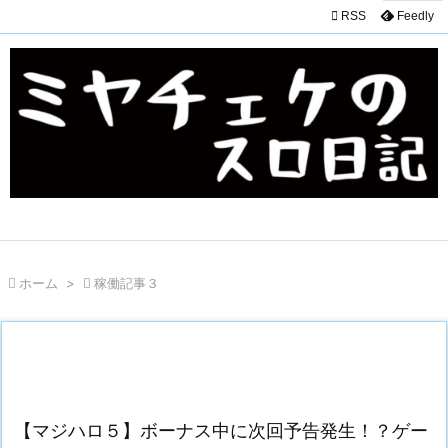

RSS
Feedly

ホーム
>

稼働記事３
【マジハロ５】ボーナス中に次回予告発生！？ゲー