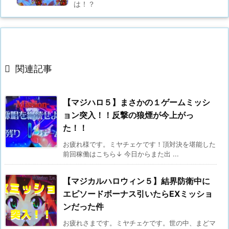
は！？

関連記事
【マジハロ５】まさかの１ゲームミッシ
ョン突入！！反撃の狼煙が今上がっ
た！！
お疲れ様です。ミヤチェケです！頂対決を堪能した
前回稼働はこちら↓ 今日からまた出 ...
【マジカルハロウィン５】結界防衛中に
エピソードボーナス引いたらEXミッショ
ンだった件
お疲れさまです。ミヤチェケです。世の中、まどマ