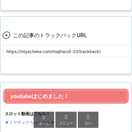

この記事のトラックバックURL
youtubeはじめました！
スロット動画はこちら！



★ミヤチェケちゃんねる
★
メニュー
上へ
ホーム