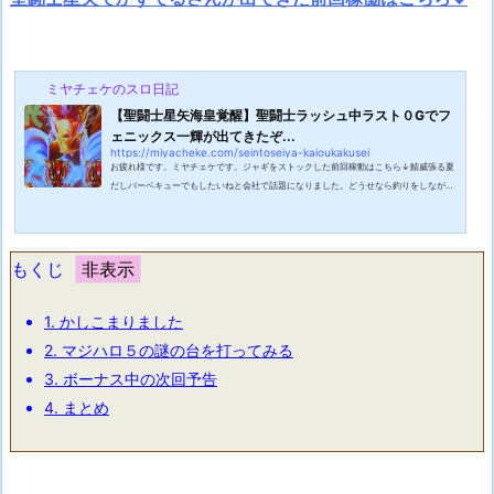
ミヤチェケのスロ日記
【聖闘士星矢海皇覚醒】聖闘士ラッシュ中ラスト０Gでフ
ェニックス一輝が出てきたぞ...
https://miyacheke.com/seintoseiya-kaioukakusei
お疲れ様です。ミヤチェケです。ジャギをストックした前回稼動はこちら↓鯖威張る夏
だしバーベキューでもしたいねと会社で話題になりました。どうせなら釣りをしながら
バーベキューをやって釣れた魚をその場で浜焼きにして食べたらさぞ・・・。ゴクリそ
んな話をしていたら「どうせなら釣れた魚しか食べちゃだめにしない？」とい言い出す
輩がいました。そんなの完全にユーチューバーじゃないか！そんなルールにしたらただ
の断食になってしまいます。まあそんな事を考えるのも含めてイベントを考えている時
もくじ
って楽しいですよね。祭りは準備...
1.
かしこまりました
2.
マジハロ５の謎の台を打ってみる
3.
ボーナス中の次回予告
4.
まとめ