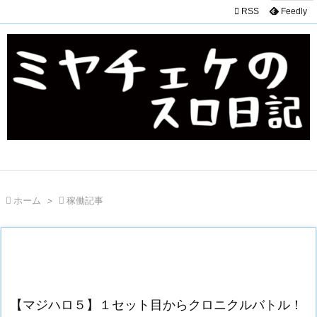

RSS
Feedly

ホーム
>

稼働記事
【マジハロ５】１セット目からクロニクルバトル！