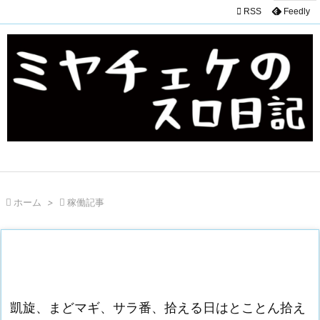

RSS
Feedly

ホーム
>

稼働記事
凱旋、まどマギ、サラ番、拾える日はとことん拾え