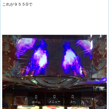
これが９５５Gで



メニュー
上へ
ホーム