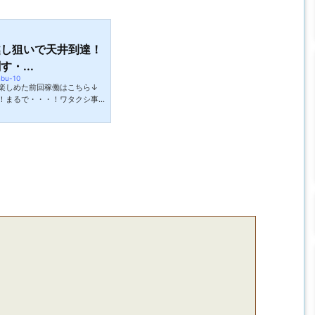
越し狙いで天井到達！
・...
nbu-10
楽しめた前回稼働はこちら↓
！まるで・・・！ワタクシ事
の時期になるとどうしても憂
んなにも金がかかるのでしょ
といざという時に困るのは自
て何事でも大事だと思いま
使っていてコンビニ等ではキ