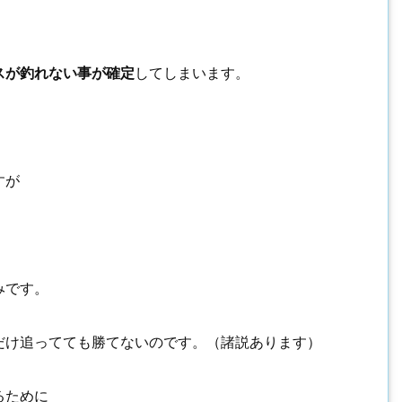
スが釣れない事が確定
してしまいます。
すが
みです。
だけ追ってても勝てないのです。（諸説あります）
るために