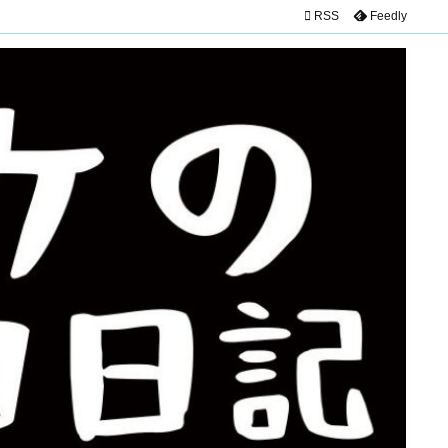

RSS
Feedly