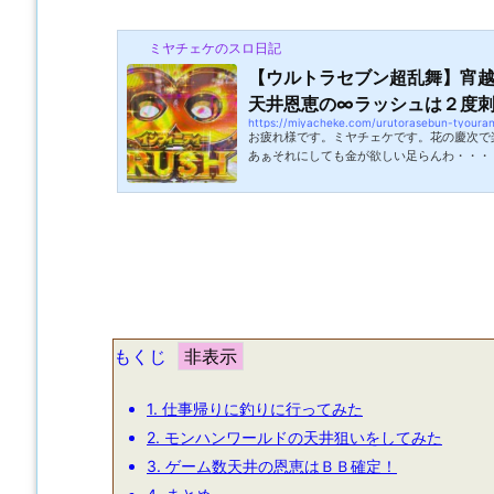
ミヤチェケのスロ日記
【ウルトラセブン超乱舞】宵
天井恩恵の∞ラッシュは２度刺す
https://miyacheke.com/urutorasebun-tyoura
お疲れ様です。ミヤチェケです。花の慶次で
あぁそれにしても金が欲しい足らんわ・・・
ではありますが今月末に車検があります。こ
鬱になるんですよね。車検ってどうしててあ
うか。とはいえちゃんと点検をしておかない
分ですからね。何においてもこまめな点検っ
す。普段、パチンコをやる時は貯玉カードを
ャッシュレス決済を使っているせいか現金...
もくじ
1.
仕事帰りに釣りに行ってみた
2.
モンハンワールドの天井狙いをしてみた
3.
ゲーム数天井の恩恵はＢＢ確定！