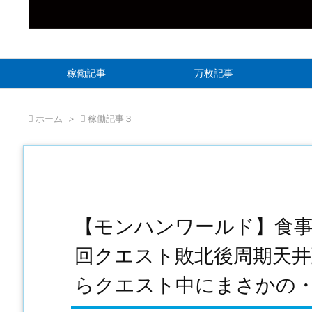
稼働記事
万枚記事

ホーム
>

稼働記事３
【モンハンワールド】食
回クエスト敗北後周期天井
らクエスト中にまさかの