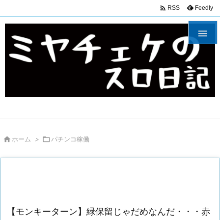

Feedly
RSS


ホーム
>

パチンコ稼働
【モンキーターン】緑保留じゃだめなんだ・・・赤