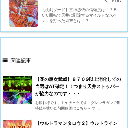
Prev
【桃剣ソード】三神憑依の信頼度は！？５
００回転で天井に到達するマイルドなスペ
ックを打った結末とは！？

関連記事
【花の慶次武威】８７０G以上消化しての
当選はAT確定！！つまり天井ストッパー
が協力なのです・・・
お疲れ様です。ミヤチェケです。グレンラガンで期
待値を稼いだ前回稼働はこちら↓ オ ...
【ウルトラマンタロウ２】ウルトライン