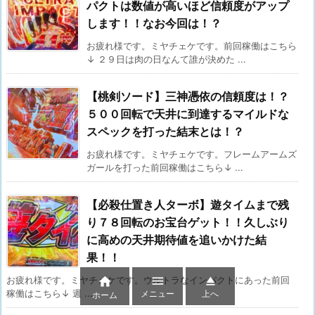
パクトは数値が高いほど信頼度がアップ
します！！なお今回は！？
お疲れ様です。ミヤチェケです。前回稼働はこちら
↓ ２９日は肉の日なんて誰が決めた ...
【桃剣ソード】三神憑依の信頼度は！？
５００回転で天井に到達するマイルドな
スペックを打った結末とは！？
お疲れ様です。ミヤチェケです。フレームアームズ
ガールを打った前回稼働はこちら↓ ...
【必殺仕置き人ターボ】遊タイムまで残
り７８回転のお宝台ゲット！！久しぶり
に高めの天井期待値を追いかけた結
果！！



お疲れ様です。ミヤチェケです。ウルトラなインパクトにあった前回
メニュー
上へ
稼働はこちら↓ 週 ...
ホーム