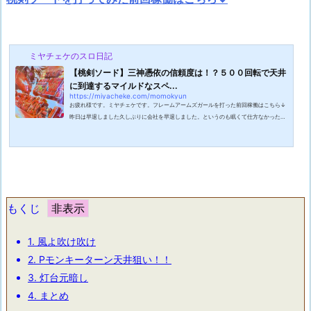
ミヤチェケのスロ日記
【桃剣ソード】三神憑依の信頼度は！？５００回転で天井
に到達するマイルドなスペ...
https://miyacheke.com/momokyun
お疲れ様です。ミヤチェケです。フレームアームズガールを打った前回稼働はこちら↓
昨日は早退しました久しぶりに会社を早退しました。というのも眠くて仕方なかったか
らです。前日結構仕事を頑張ったので体がしんどかったんですね。課長に眠いから帰ろ
うかと思います。と告げたらえ！？そんな事ある！？と驚かれました。前日の労働時間
を伝えたら無事納得してもらえたのでなんとか早退に成功しました。普段ならここから
打ちに行っちゃお！となるのですが今回はガチで体力が奪われていたのでちゃんと帰っ
て寝ました。起きたらもう辺りは...
もくじ
1.
風よ吹け吹け
2.
Pモンキーターン天井狙い！！
3.
灯台元暗し
4.
まとめ