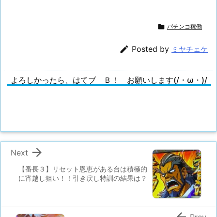

パチンコ稼働

Posted by
ミヤチェケ
よろしかったら、はてブ Ｂ！ お願いします(/・ω・)/

Next
【番長３】リセット恩恵がある台は積極的
に宵越し狙い！！引き戻し特訓の結果は？
