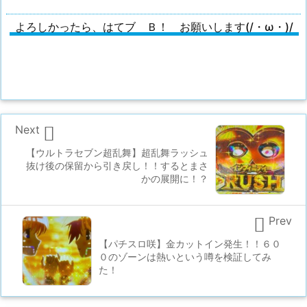
よろしかったら、はてブ Ｂ！ お願いします(/・ω・)/

Next
【ウルトラセブン超乱舞】超乱舞ラッシュ
抜け後の保留から引き戻し！！するとまさ
かの展開に！？

Prev
【パチスロ咲】金カットイン発生！！６０
０のゾーンは熱いという噂を検証してみ
た！