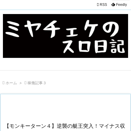

RSS
Feedly

ホーム
>

稼働記事３
【モンキーターン４】逆襲の艇王突入！マイナス収