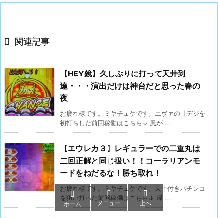

関連記事
【HEY鏡】久しぶりに打って天井到
達・・・演出だけは神台だと思った春の
夜
お疲れ様です。ミヤチェケです。エヴァの甘デジを
初打ちした前回稼働はこちら↓ 風が ...
【エウレカ３】レギュラーでの二重丸は
二回正解と同じ扱い！！コーラリアンモ
ードをねだるな！勝ち取れ！
お疲れ様です。ミヤチェケです。天井付きパチンコ



を狙い打った前回稼働はこちら↓ 帰 ...
メニュー
上へ
ホーム