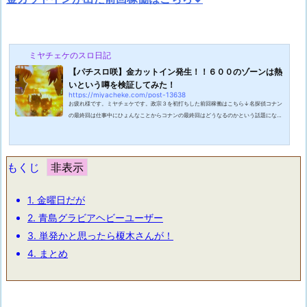
ミヤチェケのスロ日記
【パチスロ咲】金カットイン発生！！６００のゾーンは熱
いという噂を検証してみた！
https://miyacheke.com/post-13638
お疲れ様です。ミヤチェケです。政宗３を初打ちした前回稼働はこちら↓名探偵コナン
の最終回は仕事中にひょんなことからコナンの最終回はどうなるのかという話題になり
ました。真の黒幕は身近にいるという事で誰が黒幕なのかという話に。後輩はなぜかミ
ツヒコをごり押ししてきました。後輩きっとスリーヒコみたいな名前の酒があってミツ
ヒコが真犯人に違いない！黒の組織といえば酒の名前をコードネームに使っているので
今出てるキャラの中に酒の名前が隠れているはずだ！という謎の理由からミツヒコが薬
もくじ
で子供になっている黒の組織のボ...
1.
金曜日だが
2.
青島グラビアヘビーユーザー
3.
単発かと思ったら榎木さんが！
4.
まとめ