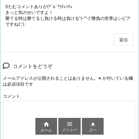
Sたむコメントありが(*´ε`*)ﾁｭｯﾁｭ
きっと気のせいですよ！
勝てる時は勝てるし負ける時は負ける”(-“”-)”勝負の世界はシビア
ですね(‘;’)
返信
コメントをどうぞ
メールアドレスが公開されることはありません。
※
が付いている欄
は必須項目です
コメント



メニュー
上へ
ホーム