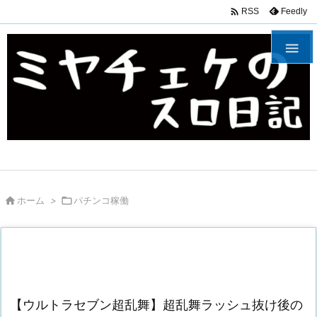

Feedly
RSS


ホーム
>

パチンコ稼働
【ウルトラセブン超乱舞】超乱舞ラッシュ抜け後の