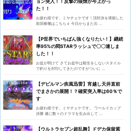
ョン突入！！反撃の狼煙が今上がっ
た！！
お疲れ様です。ミヤチェケです！頂対決を堪能した
前回稼働はこちら↓ 今日からまた出 ...
【P世界でいちばん強くなりたい！】継続
率95%の悶STARラッシュで〇〇連しま
した！！
お盆が明けて さてお盆中は殺生をしないスタイル
で釣りを封印してきたのですがついに ...
【デビルマン疾風迅雷】宵越し天井直前
でまさかの展開！？確変突入率は60％で
す
お疲れ様です。ミヤチェケです。 ワールドカップ
決勝 遂に数々のドラマを生み出して ...
【ウルトラセブン超乱舞】ドデカ保留紫