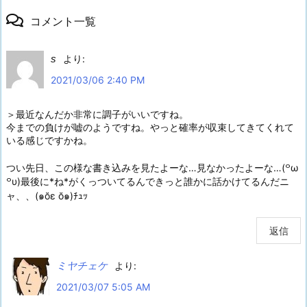
コメント一覧
s
より:
2021/03/06 2:40 PM
＞最近なんだか非常に調子がいいですね。
今までの負けが嘘のようですね。やっと確率が収束してきてくれて
いる感じですかね。
つい先日、この様な書き込みを見たよーな…見なかったよーな…(꒪ω
꒪υ)最後に*ね*がくっついてるんできっと誰かに話かけてるんだニ
ャ、、(๑ŏε ŏ๑)ﾁｭｯ
返信
ミヤチェケ
より:
2021/03/07 5:05 AM