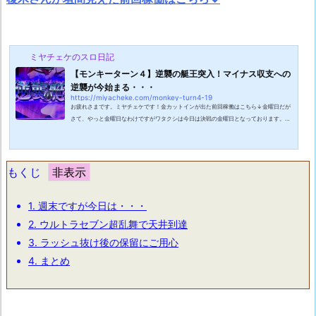
ミヤチェケのスロ日記
【モンキーターン４】逆襲の艇王突入！マイナス収支への
逆襲が今始まる・・・
https://miyacheke.com/monkey-turn4-19
お疲れさまです。ミヤチェケです！金カットインが出た前回稼働はこちら↓金曜日だが
さて、やっと金曜日なわけですがワタクシは今日は決戦の金曜日となっております。仕
事が忙しくて土曜日が休日出勤になるかどうかの瀬戸際なのです。今日中に残業して終
われれば最高なのですがどうあがいても終わらないパターンになると土曜日が出勤とな
ります。これはがんばらざるをえませんね。普段は仕事をがんばらないミヤチェケです
が今日ばかりは鬼人のごとく仕事を頑張ってきます！青島グラビアヘビーユーザーさて
もくじ
この日はD店にやってきました。...
1.
週末ですが今日は・・・
2.
ウルトラセブン超乱舞で天井到達
3.
ラッシュ抜け後の保留にご用心
4.
まとめ