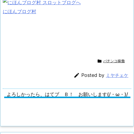
にほんブログ村

パチンコ稼働

Posted by
ミヤチェケ
よろしかったら、はてブ Ｂ！ お願いします(/・ω・)/