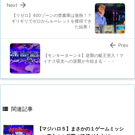

Next
【リゼロ】400ゾーンの禁書庫は激熱！？
ギリギリでゼロからルーレットを獲得でき
た結果！

Prev
【モンキーターン４】逆襲の艇王突入！マ
イナス収支への逆襲が今始まる・・・

関連記事
【マジハロ５】まさかの１ゲームミッシ