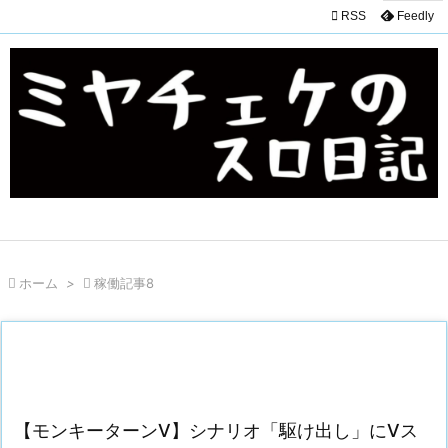

RSS
Feedly

ホーム
>

稼働記事8
【モンキーターンV】シナリオ「駆け出し」にVス