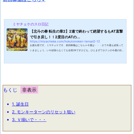
ミヤチェケのスロ日記
【北斗の拳 転生の章2】2連で終わって絶望するもAT直撃
で引き戻し！！2度目のATの...
https://miyacheke.com/hokutonoken-tensei2-12
お疲れ様です。ミヤチェケです。前回稼働はこちら↓今週は・・・さて今週も頑張って
いきましょう。いや頑張らなくても全然OKですけども。ひとまずワタクシの今週の目
標はカバネリを打つこと。出た当時打ちたい！と思っていたにもかかわらず打つ機会に
恵まれず今に至ります。流石にそろそろ一回くらいは打っておいたほうが良いのでは。
スロットは勝つことも大事ですが好きな台を打つことも同じくらい大事だと思っている
からです。好きでもない台を打って負けるのが一番精神的ダメージがでかいですから
ね。どうせ負けるなら好きな台を・・...
もくじ
1.
誕生日
2.
モンキーターンのリセット狙い
3.
Ｖ揃いで・・・