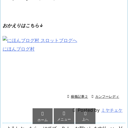
おかえりはこちら↓
にほんブログ村

稼働記事２

カンフーレディ

Posted by
ミヤチェケ



メニュー
上へ
ホーム