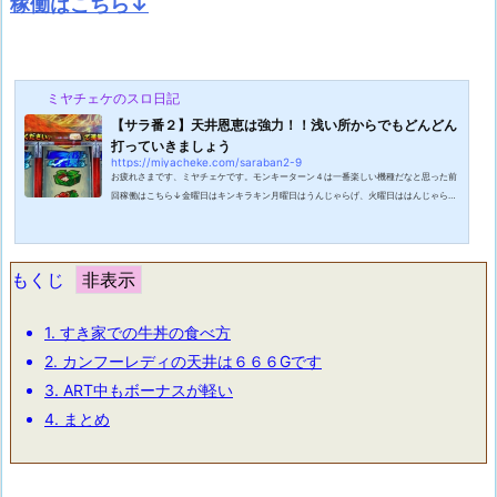
稼働はこちら↓
ミヤチェケのスロ日記
【サラ番２】天井恩恵は強力！！浅い所からでもどんどん
打っていきましょう
https://miyacheke.com/saraban2-9
お疲れさまです、ミヤチェケです。モンキーターン４は一番楽しい機種だなと思った前
回稼働はこちら↓金曜日はキンキラキン月曜日はうんじゃらげ、火曜日ははんじゃら
げ。ハッ！私は何を！？週末が目前まで来て浮かれているんですかね。一週間の中で金
曜日が一番がんばれますね。花金というわけにはいかないのですが次の日が休みの時が
一番安らぎます。そろそろ呑みにも行きたいんですけどまだまだ行けそうもないので一
人で晩酌でもしようかな。普段は全く呑まないのですが釣った魚をつまみに呑むのに憧
もくじ
れます。つまり・・・魚が釣れなき...
1.
すき家での牛丼の食べ方
2.
カンフーレディの天井は６６６Gです
3.
ART中もボーナスが軽い
4.
まとめ