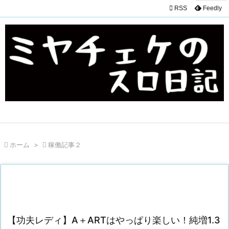

RSS
Feedly

ホーム
>

稼働記事２
【功夫レディ】A＋ARTはやっぱり楽しい！純増1.3