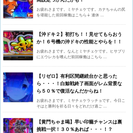
お疲れさまです。ミヤチェケです。カナちゃんの尻
を堪能した前回稼働はこちら↓ 連休 ...
【沖ドキ２】初打ち！！見せてもらおう
か！６号機の沖ドキの性能とやらを！！
お疲れさまです。なんとミヤチェケです。ヒサブリ
にエウレカを嗜んだ前回稼働はこちら ...
【リゼロ】有利区間継続台かと思った
ら・・・！白鯨戦終了画面がレム背景な
ら５０％で復活なんだからね！
お疲れさまです。ミヤチェケラッチョです。今日こ
そはと勝利を祈る日々をどれだけ過ご ...
【黄門ちゃま喝】早い印籠チャンスは裏
挑戦一択！３０％あれば・・・！？