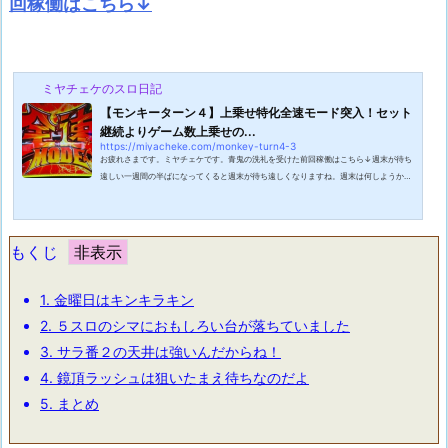
回稼働はこちら↓
ミヤチェケのスロ日記
【モンキーターン４】上乗せ特化全速モード突入！セット
継続よりゲーム数上乗せの...
https://miyacheke.com/monkey-turn4-3
お疲れさまです。ミヤチェケです。青鬼の洗礼を受けた前回稼働はこちら↓週末が待ち
遠しい一週間の半ばになってくると週末が待ち遠しくなりますね。週末は何しようか
な・・・。いや、何打とうかなの間違いでしたかね。本当は釣りにでも行こうかなと思
っていたのですが週末の天気はちょっと雨が降りそうな気配があったのでパチンコ屋に
こもる確率が上がっています。降水確率とパチンコ屋の滞在確率は比例関係にあるので
す。逆に降水確率と釣りに行く確率は反比例ですね。釣り具屋さんで「よくばり仕掛
もくじ
け」というものすごい胡散臭い仕掛け...
1.
金曜日はキンキラキン
2.
５スロのシマにおもしろい台が落ちていました
3.
サラ番２の天井は強いんだからね！
4.
鏡頂ラッシュは狙いたまえ待ちなのだよ
5.
まとめ