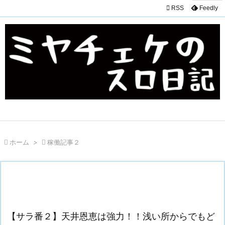

RSS
Feedly

ホーム
>

稼働記事２
【サラ番２】天井恩恵は強力！！浅い所からでもど