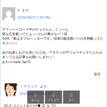
s
より:
2020/08/21 1:45 PM
デフィートロード中のチェケたん…くぅーん
変な広告載ってたぉッ♪コレの事かなー？笑
50代『夜はダブルヘッダーです』沼津の秘宝館バリの天狗載ってた
キャハハ♪
あのね楽しむのも良いけどね、アタクシが♡うゎ〜チェケたんちゅ
きってなる記事もお願いしまﾁｭぅ！
おﾁｭｯｯｯ(๑ŏε ŏ๑)♡
返信
ミヤチェケ
より:
2020/08/21 11:20 PM



メニュー
上へ
ホーム
Sたむコメントありが(●´Д`)ε`○)