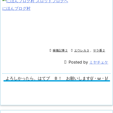
にほんブログ村

稼働記事２

エウレカ３
,
サラ番２

Posted by
ミヤチェケ
よろしかったら、はてブ Ｂ！ お願いします(/・ω・)/