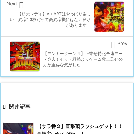

Next
【功夫レディ】A＋ARTはやっぱり楽し
い！純増1.3枚だって高純増機にはない良さ
があります！

Prev
【モンキーターン４】上乗せ特化全速モー
ド突入！セット継続よりゲーム数上乗せの
方が重要な気がした

関連記事
【サラ番２】直撃頂ラッシュゲット！！
高設定つかんだかも！