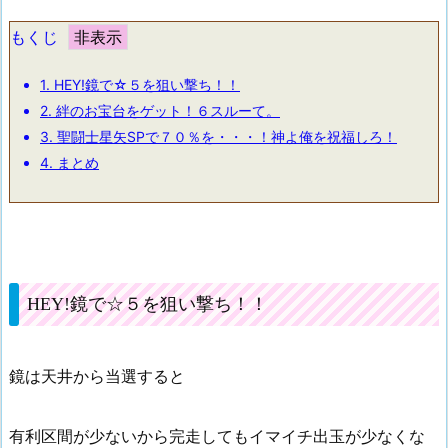
もくじ
1.
HEY!鏡で☆５を狙い撃ち！！
2.
絆のお宝台をゲット！６スルーて。
3.
聖闘士星矢SPで７０％を・・・！神よ俺を祝福しろ！
4.
まとめ
HEY!鏡で☆５を狙い撃ち！！
鏡は天井から当選すると
有利区間が少ないから完走してもイマイチ出玉が少なくな