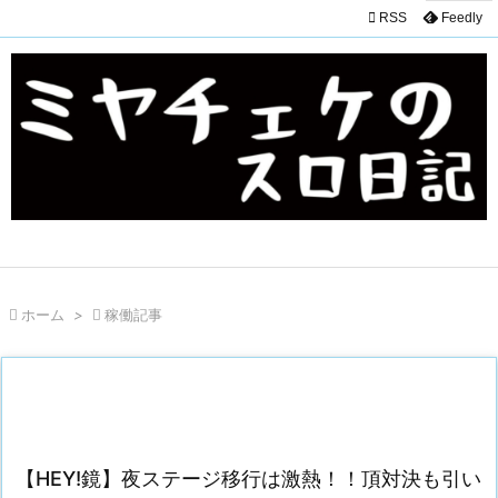

RSS
Feedly

ホーム
>

稼働記事
【HEY!鏡】夜ステージ移行は激熱！！頂対決も引い