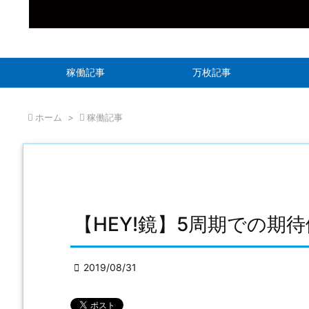
稼働記事
万枚記事

ホーム
>

稼働記事
【HEY!鏡】5周期での期

2019/08/31