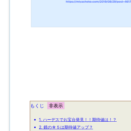
https://miyacheke.com/2019/08/29/post-461
もくじ
1.
ハーデスでお宝台発見！！期待値は！？
2.
鏡の☆５は期待値アップ？