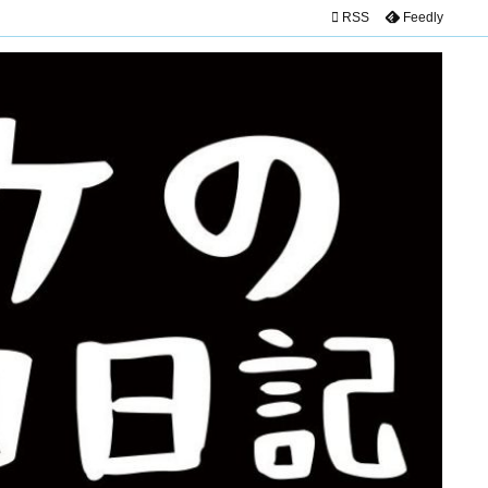

RSS
Feedly