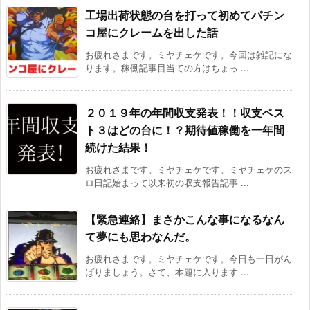
工場出荷状態の台を打って初めてパチン
コ屋にクレームを出した話
お疲れさまです。ミヤチェケです。今回は雑記にな
ります。稼働記事目当ての方はちょっ ...
２０１９年の年間収支発表！！収支ベス
ト３はどの台に！？期待値稼働を一年間
続けた結果！
お疲れさまです。ミヤチェケです。ミヤチェケのス
ロ日記始まって以来初の収支報告記事 ...
【緊急連絡】まさかこんな事になるなん
て夢にも思わなんだ。
お疲れさまです。ミヤチェケです。今日も一日がん
ばりましょう。さて、本題に入ります ...