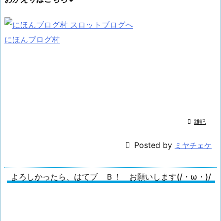
にほんブログ村

雑記

Posted by
ミヤチェケ
よろしかったら、はてブ Ｂ！ お願いします(/・ω・)/