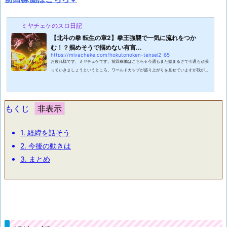
ミヤチェケのスロ日記
【北斗の拳 転生の章2】拳王強襲で一気に流れをつか
む！？掴めそうで掴めない有言...
https://miyacheke.com/hokutonoken-tensei2-65
お疲れ様です、ミヤチェケです。前回稼働はこちら↓今週もまた始まるさて今週も頑張
っていきましょうというところ。ワールドカップが盛り上がりを見せていますが我が国
日本は残念ながら敗退してしまいました。しかしそうなるとどこの国が優勝するか予想
するというのも乙なもの。ブラジル、イングランド、アルゼンチン、フランス。一発勝
負でチャンスはあるとはいえ本命の国は相変わらずの強さを誇っています。あれ？イタ
リアどこ行った？今大会ではダークホースとなりえる国は出てくるのでしょうか？フラ
もくじ
ンスが優勝かなと思いつつ今週も...
1.
経緯を話そう
2.
今後の動きは
3.
まとめ