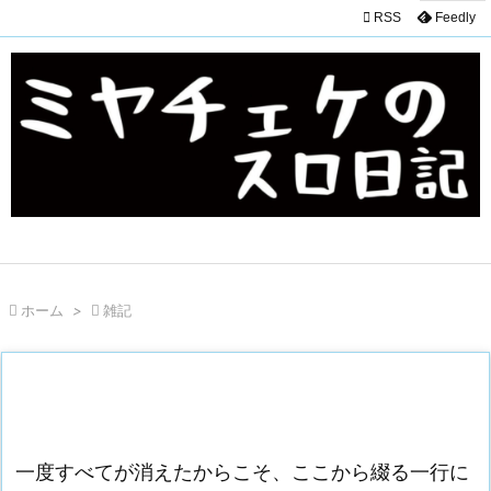

RSS
Feedly

ホーム
>

雑記
一度すべてが消えたからこそ、ここから綴る一行に