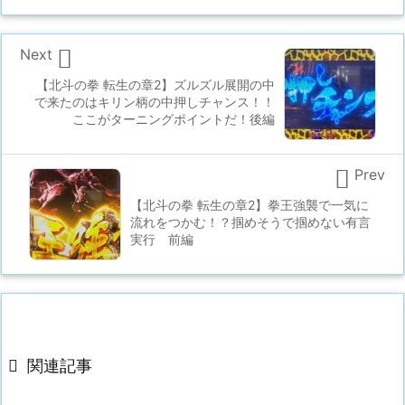

Next
【北斗の拳 転生の章2】ズルズル展開の中
で来たのはキリン柄の中押しチャンス！！
ここがターニングポイントだ！後編

Prev
【北斗の拳 転生の章2】拳王強襲で一気に
流れをつかむ！？掴めそうで掴めない有言
実行 前編

関連記事