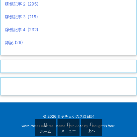
稼働記事２
(295)
稼働記事３
(215)
稼働記事４
(232)
雑記
(26)
©
2026
ミヤチェケのスロ日記



WordPress Luxeritas Theme is provided by "
Thought is free
".
メニュー
上へ
ホーム