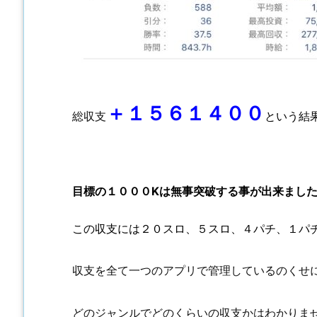
＋１５６１４００
総収支
という結
目標の１０００Kは無事突破する事が出来まし
この収支には２０スロ、５スロ、４パチ、１パ
収支を全て一つのアプリで管理しているのくせ
どのジャンルでどのくらいの収支かはわかりま