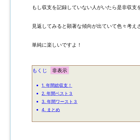
もし収支を記録していない人がいたら是非収支
見返してみると顕著な傾向が出ていて色々考え
単純に楽しいですよ！
もくじ
1.
年間総収支！
2.
年間ベスト３
3.
年間ワースト３
4.
まとめ