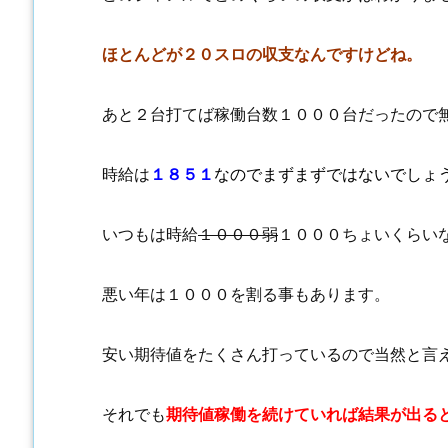
ほとんどが２０スロの収支なんですけどね。
あと２台打てば稼働台数１０００台だったので
時給は
１８５１
なのでまずまずではないでしょ
いつもは時給
１０００弱
１０００ちょいくらい
悪い年は１０００を割る事もあります。
安い期待値をたくさん打っているので当然と言
それでも
期待値稼働を続けていれば結果が出る