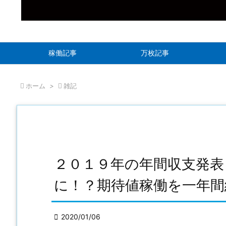
稼働記事
万枚記事

ホーム
>

雑記
２０１９年の年間収支発表
に！？期待値稼働を一年間

2020/01/06