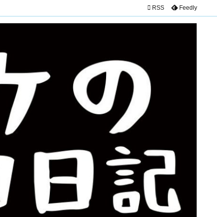

RSS
Feedly