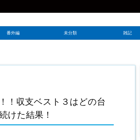
番外編
未分類
雑記
！！収支ベスト３はどの台
続けた結果！