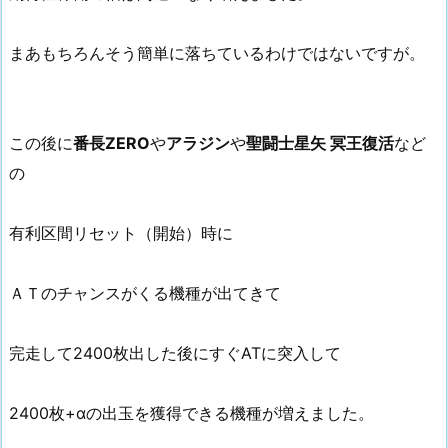
まあもちろんそう簡単に落ちているわけではないですが。
この後に
番長ZERO
や
アラジン
や
聖闘士星矢 冥王復活
など
の
有利区間リセット（開始）時に
ＡＴのチャンスがくる機種が出てきて
完走して2400枚出した後にすぐATに突入して
2400枚+αの出玉を獲得できる機種が増えました。