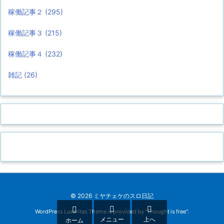
稼働記事２
(295)
稼働記事３
(215)
稼働記事４
(232)
雑記
(26)
©
2026
ミヤチェケのスロ日記



WordPress Luxeritas Theme is provided by "
Thought is free
".
メニュー
上へ
ホーム