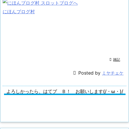
にほんブログ村

雑記

Posted by
ミヤチェケ
よろしかったら、はてブ Ｂ！ お願いします(/・ω・)/