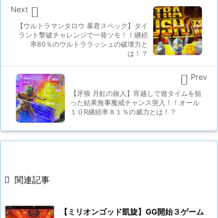

Next
【ウルトラマンタロウ 暴君スペック】タイ
ラント撃破チャレンジで一発ツモ！！継続
率80％のウルトララッシュの破壊力と
は！？

Prev
【牙狼 月虹の旅人】宵越しで遊タイムを狙
った結果無事魔戒チャンス突入！！オール
１０R継続率８１％の威力とは！？

関連記事
【ミリオンゴッド凱旋】GG開始３ゲーム