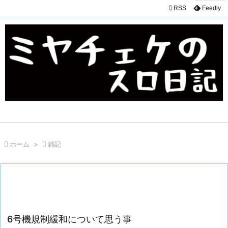

RSS
Feedly

ホーム
>

雑記
6号機規制緩和について思う事