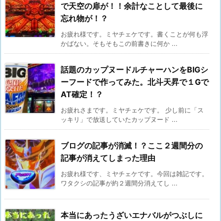
で天空の扉が！！余計なことして最後に
忘れ物が！？
お疲れ様です。ミヤチェケです。書くことが何も浮
かばない。そもそもこの前書きに何か ...
話題のカップヌードルチャーハンをBIGシ
ーフードで作ってみた。北斗天昇で１Gで
AT確定！？
お疲れさまです。ミヤチェケです。 少し前に「ス
ッキリ」で放送していたカップヌード ...
ブログの記事が消滅！？ここ２週間分の
記事が消えてしまった理由
お疲れ様です、ミヤチェケです。今回は雑記です。
ワタクシの記事が約２週間分消えてし ...
本当にあったうざいエナバルがつぶしに