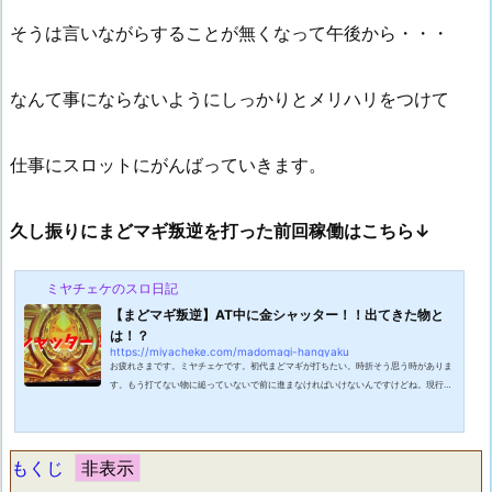
そうは言いながらすることが無くなって午後から・・・
なんて事にならないようにしっかりとメリハリをつけて
仕事にスロットにがんばっていきます。
久し振りにまどマギ叛逆を打った前回稼働はこちら↓
ミヤチェケのスロ日記
【まどマギ叛逆】AT中に金シャッター！！出てきた物と
は！？
https://miyacheke.com/madomagi-hangyaku
お疲れさまです。ミヤチェケです。初代まどマギが打ちたい。時折そう思う時がありま
す。もう打てない物に縋っていないで前に進まなければいけないんですけどね。現行機
種のまどマギ叛逆は出し方が分からないんですよ・・・。ゾーン狙いもそんなに強くな
いしモードの判別もよくわからない。せめて穢れ狙いがもう少しできれば・・・。非常
にハイエナに不向きな台だと思っています。出た当時はモード狙いが出来るに違いな
い！と思っていたんですけどね。ここまで稼働が少ないとは思わなんだ。大体捨てられ
もくじ
てるのは２００の後半のゾーン抜...