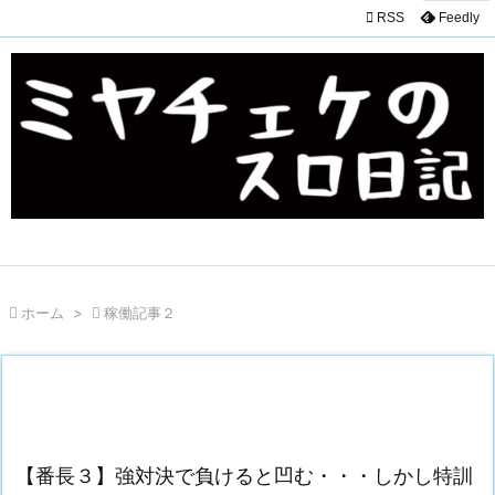

RSS
Feedly

ホーム
>

稼働記事２
【番長３】強対決で負けると凹む・・・しかし特訓