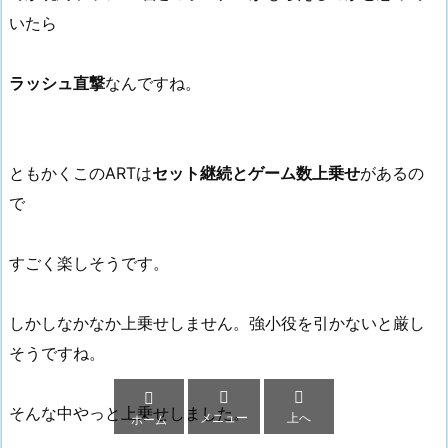
いたら
ラッシュ直撃
なんですね。
ともかくこのARTは
セット継続とゲーム数上乗せ
があるの
で
すごく楽しそうです。
しかしなかなか上乗せしません。強小役を引かないと厳し
そうですね。



そんな中やっと上乗せしました。
メニュー
上へ
ホーム