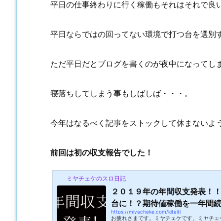
平日の仕事終わりに行く稼働もそれはそれで良
平日ならではの回ってない環境で打つ台を選別
ただ平日だとブログを書くのが夜中になってし
寝落ちしてしまう事もしばしば・・・。
今年はなるべく記事をストックして休まないよ
前回は初の収支報告でした！
ミヤチェケのスロ日記
２０１９年の年間収支発表！
台に！？期待値稼働を一年間続け
https://miyacheke.com/kitaiti
お疲れさまです。ミヤチェケです。ミヤチェ