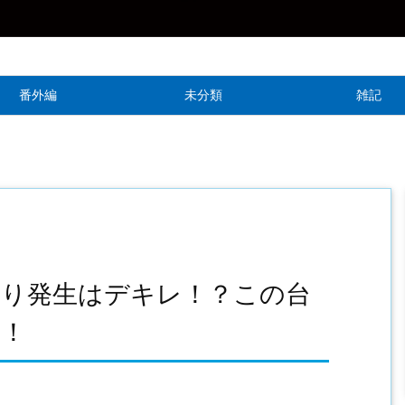
番外編
未分類
雑記
戻り発生はデキレ！？この台
・！