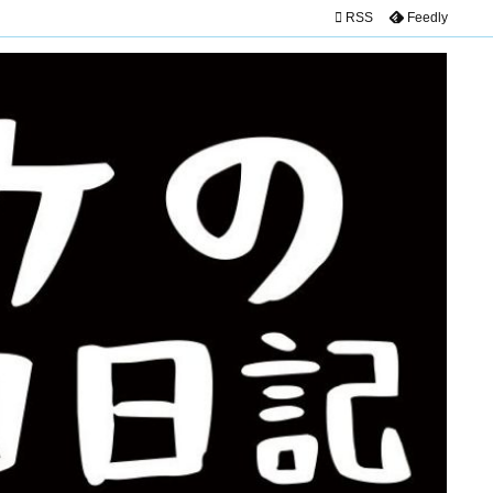

RSS
Feedly