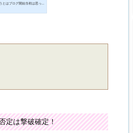
うとはブログ開始当初は思っ
て書いているうちにめんどく
してきた結果、一度もやらず
て年間収支はやろうと決め、
大事で、この記事の為に収支
と思う事が多々ありました。
否定は撃破確定！