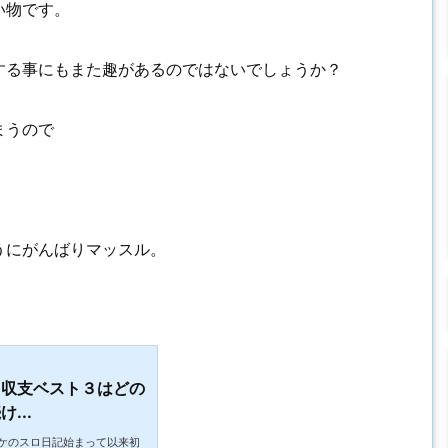
い物です。
する事にもまた趣があるのではないでしょうか？
まうので
うにがんばりマッスル。
！収支ベスト３はどの
...
ケのスロ日記始まって以来初