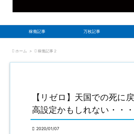
稼働記事
万枚記事

ホーム
>

稼働記事２
【リゼロ】天国での死に
高設定かもしれない・・

2020/01/07