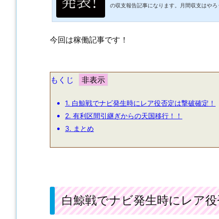
の収支報告記事になります。月間収支はやろ
ていたんですけど稼働記事を毎回夢中になっ
さいから来月からやろう。これを毎月繰り返
に２０１９年を終えました。という事でせめ
今回は稼働記事です！
今に至るわけです。しかし収支を見返すのは
アプリを見返していたら「あ、そうなんだ」
勝っても負けても収支を記録する事は...
もくじ
1.
白鯨戦でナビ発生時にレア役否定は撃破確定！
2.
有利区間引継ぎからの天国移行！！
3.
まとめ
白鯨戦でナビ発生時にレア役