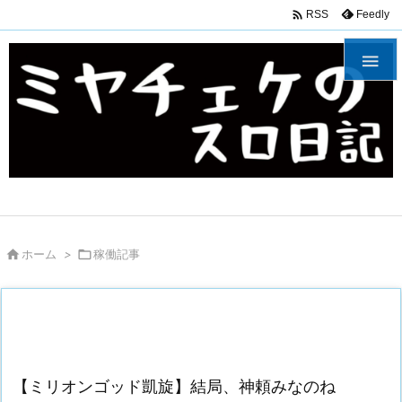

Feedly
RSS


ホーム
>

稼働記事
【ミリオンゴッド凱旋】結局、神頼みなのね