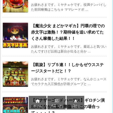
お疲れさまです。ミヤチェケです。役満テンパイし
た前回稼働はこちら↓ ママレードボ ...
【魔法少女 まどかマギカ】円環の理での
赤文字は激熱！？期待値を追い求めてた
くさん稼働した結果！！
お疲れさまです。ミヤチェケです。最近ふと気づい
たんですけど以前は新台が出ると分か ...
【凱旋】リプ５連！！しかもゼウスステ
ージスタートだと！？
お疲れさまです。ミヤチェケです。なんかニュース
でカラテカ入江慎也が詐欺グループと ...
【アナザーゴッド ハーデス】ギロチン演



メニュー
上へ
ホーム
出のさなかに紫７降臨！！この場合っ
て・・・！？