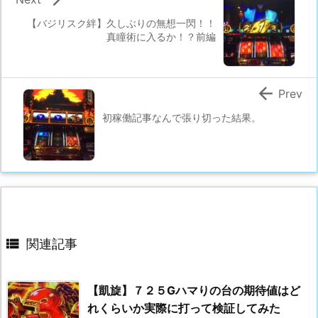
【バジリスク絆】久しぶりの無想一閃！！
真瞳術に入るか！？前編

Prev
初稼働記事なんで張り切った結果。

関連記事
【凱旋】７２５Gハマりの台の期待値はど
れくらいか実際に打って検証してみた