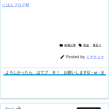
にほんブログ村

稼働記事

凱旋
,
番長３

Posted by
ミヤチェケ
よろしかったら、はてブ Ｂ！ お願いします(/・ω・)/

Next