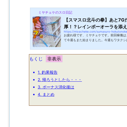
ミヤチェケのスロ日記
【スマスロ北斗の拳】あと7G
厚！？レインボーオーラを添
https://miyacheke.com/sumasuro-hokutonok
お疲れ様です、ミヤチェケです。前回稼働は
て今週もまた始まりました。今週もワタクシ
ます。一か月くらいで済む予定だった出張も
そうな気配でちょっぴりセンチメンタルジャ
やこんな時こそPMA（ポジティブメンタル
もくじ
況を前向きにとらえ困難を乗り切るための心
事の出来ない栃木県にいられるんだ！今週は
ぜ！ポジティブの意味があってるかは謎で...
1.
釣果報告
2.
帰ろうとしたら・・・
3.
ボーナス消化後は
4.
まとめ