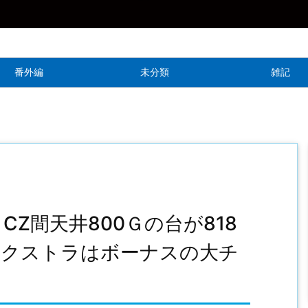
番外編
未分類
雑記
Z間天井800Ｇの台が818
エクストラはボーナスの大チ