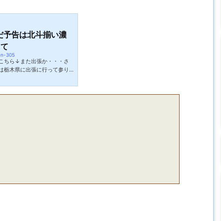
だ予告は北斗揃い濃
えて
en-305
こちら↓また出張か・・・さ
は栃木県に出張に行って参り
6月いっぱいは栃木県民になり
ーニーなミヤチェケです。い
アティチュード）。あらゆる状
構えです。普通だったらいる
吐くまでかんぴょう食べる