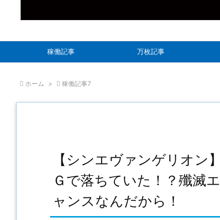
稼働記事
万枚記事

ホーム
>

稼働記事7
【シンエヴァンゲリオン】C
Ｇで落ちていた！？殲滅
ャンスなんだから！