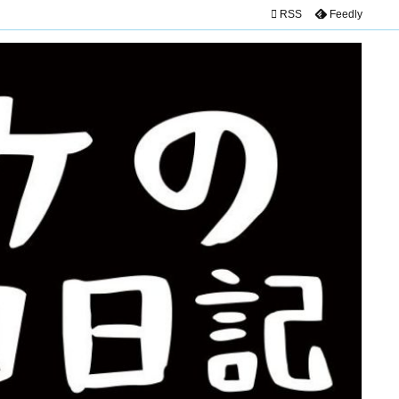

RSS
Feedly