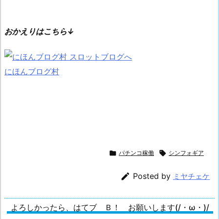
おかえりはこちら↓
にほんブログ村

パチンコ稼働

シンフォギア

Posted by
ミヤチェケ
よろしかったら、はてブ Ｂ！ お願いします(/・ω・)/