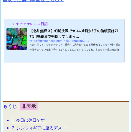
ミヤチェケのスロ日記
【北斗無双３】幻闘決戦で★４の対戦相手の信頼度は71.
7%!!奥義まで発動してしまっ...
https://miyacheke.com/hokutomusou3-14
お疲れ様です。ミヤチェケです。番長３で天井狙いした前回稼働はこちら↓3連休明け
の仕事はつらいぜ連休明けはどうしてもしんどいものですね。本当なら今週は有給使っ
て大型連休にしたかったのですが仕事が忙しくてそうもいかなかったのです。だがしか
し！今日を乗り切ったらまた休みなのです。そうです。お盆休みです。ワタクシの会社
は１２～１５までが休みとなっています。まあちなみにワタクシは１４日は休日出勤な
のですが・・・。かなり飛び石な連休となっておりますがそれなりに楽しもうと思いま
す。お盆中は天気が悪そうなので...
もくじ
1.
今日は休日です
2.
シンフォギアに座るデス！！