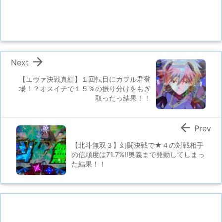

Next
【エヴァ決戦真紅】１回転目にカヲル君登
場！？オスイチで１５％の振り分けをもぎ
取ったっ結果！！

Prev
【北斗無双３】幻闘決戦で★４の対戦相手
の信頼度は71.7%!!奥義まで発動してしまっ
た結果！！