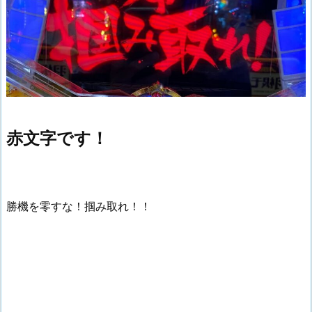
赤文字です！
勝機を零すな！掴み取れ！！