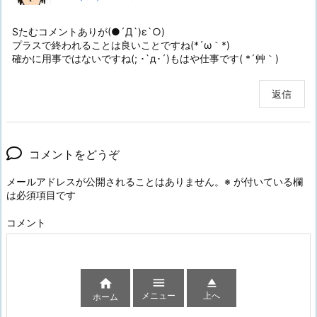
Sたむコメントありが(●´Д`)ε`○)
プラスで終われることは良いことですね(*´ω｀*)
確かに用事ではないですね(; ･`д･´)もはや仕事です( *´艸｀)
返信
コメントをどうぞ
メールアドレスが公開されることはありません。
※
が付いている欄
は必須項目です
コメント



メニュー
上へ
ホーム