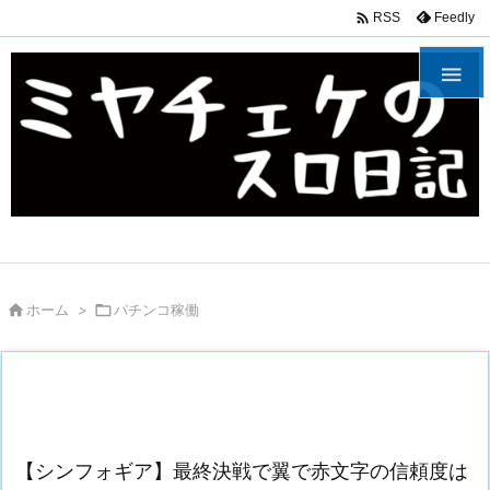

Feedly
RSS


ホーム
>

パチンコ稼働
【シンフォギア】最終決戦で翼で赤文字の信頼度は