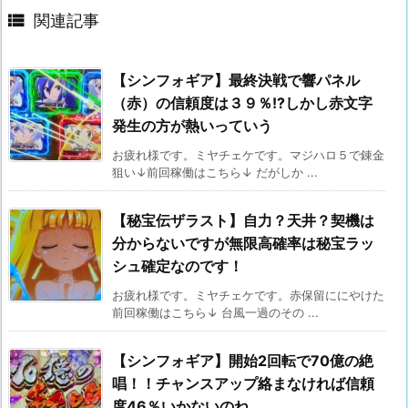

関連記事
【シンフォギア】最終決戦で響パネル
（赤）の信頼度は３９％!?しかし赤文字
発生の方が熱いっていう
お疲れ様です。ミヤチェケです。マジハロ５で錬金
狙い↓前回稼働はこちら↓ だがしか ...
【秘宝伝ザラスト】自力？天井？契機は
分からないですが無限高確率は秘宝ラッ
シュ確定なのです！
お疲れ様です。ミヤチェケです。赤保留ににやけた
前回稼働はこちら↓ 台風一過のその ...
【シンフォギア】開始2回転で70億の絶
唱！！チャンスアップ絡まなければ信頼
度46％いかないのね