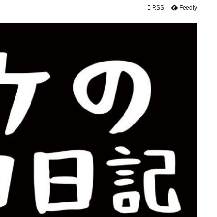

RSS
Feedly