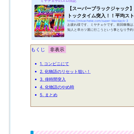
ミヤチェケのスロ日記
【スーパーブラックジャック】
トックタイム突入！！平均ストッ
https://miyacheke.com/super-blackjack-3
お疲れ様です、ミヤチェケです。前回稼働は
知人と串カツ屋に行こうという事となり予約
方に知らない電話番号から電話がかかってき
りませんががフライヤーが壊れたので臨時休
店側からのドタキャン。これはまさかの展開
もくじ
口になっていたので他の串カツ屋を探したと
ろを見つけて予約なしで行けました。食べた
食べれて満足なのと不意な出来事に備え...
1.
コンビニにて
2.
化物語のリセット狙い！
3.
倖時間突入
4.
化物語のやめ時
5.
まとめ