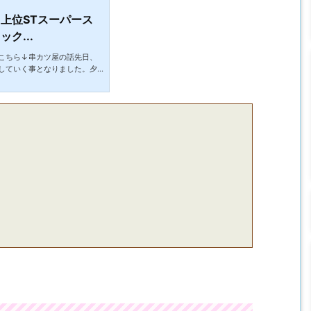
上位STスーパース
ク...
こちら↓串カツ屋の話先日、
していく事となりました。夕
て何かと思ったら「申し訳あ
業となります。」とまさかの
。しかしもう完全に揚げ物の
ころなんとか開いているとこ
かった紅しょうがの串カツを