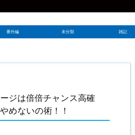
番外編
未分類
雑記
テージは倍倍チャンス高確
はやめないの術！！