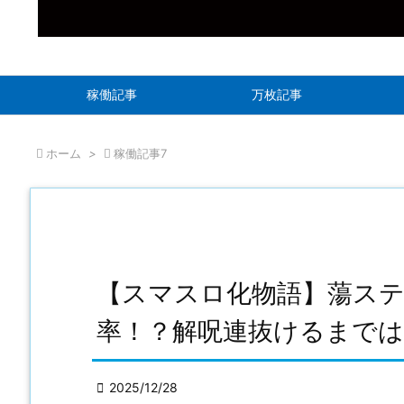
稼働記事
万枚記事

ホーム
>

稼働記事7
【スマスロ化物語】蕩ス
率！？解呪連抜けるまで

2025/12/28