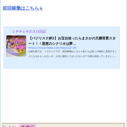
前回稼働はこちら↓
ミヤチェケのスロ日記
【バジリスク絆2】お宝台拾ったらまさかの天膳背景スタ
ート！！恩恵のシナリオは夢...
https://miyacheke.com/kizuna2-26
お疲れ様です、ミヤチェケです。前回稼働はこちら↓私たちは多くの挫折に直面するこ
とになるかもしれないが、人生に挫折してはいけないさて今週も頑張っていきましょ
う。全然頑張りたくはないんですけどね！今年は桜の開花が遅いという事でやっと通勤
時の桜並木道がまだ満開になりました。これが通勤時の唯一の楽しみなんですよね。桜
は散ってこそ美しいとは言いますがやはり満開の桜の木を愛でたいもの。満開の桜を見
ることで今年度も頑張ろうという気持ちになりますからね。つまりワタクシは今年度頑
張ろうという気持ちになれたはずで...