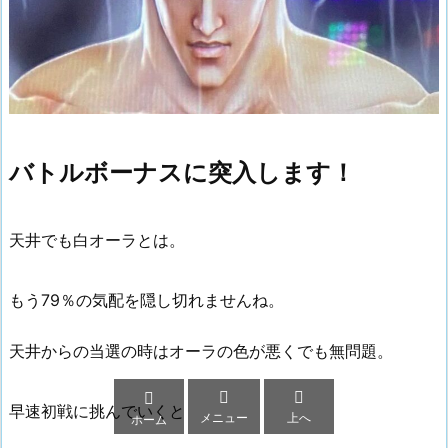
バトルボーナスに突入します！
天井でも白オーラとは。
もう79％の気配を隠し切れませんね。
天井からの当選の時はオーラの色が悪くでも無問題。



早速初戦に挑んでいくと
メニュー
上へ
ホーム