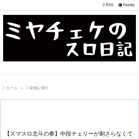

RSS
Feedly

ホーム
>

稼働記事6
【スマスロ北斗の拳】中段チェリーが刺さらなくて