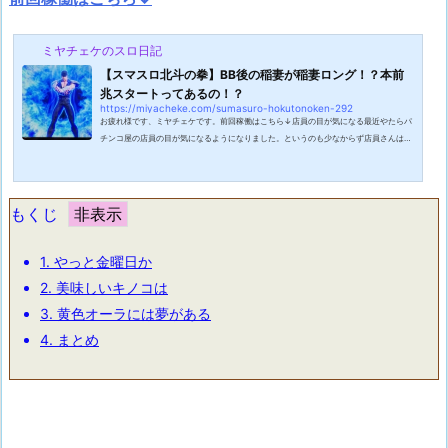
ミヤチェケのスロ日記
【スマスロ北斗の拳】BB後の稲妻が稲妻ロング！？本前
兆スタートってあるの！？
https://miyacheke.com/sumasuro-hokutonoken-292
お疲れ様です、ミヤチェケです。前回稼働はこちら↓店員の目が気になる最近やたらパ
チンコ屋の店員の目が気になるようになりました。というのも少なからず店員さんは打
っている時に台を見ることもあると思うのですが北斗の拳を打っていてバトルボーナス
のオーラの色が見える時とかラオウに剛掌波を打たれた時などあまり見られたくない時
こそ視線を感じてしまいます。被害妄想甚だしいとは思うのですが気になりだすと止ま
りません。ワタクシの場合写真を撮ってるので余計に見られてる感を感じてしまうのか
もくじ
もしれません。しかしこれはいけ...
1.
やっと金曜日か
2.
美味しいキノコは
3.
黄色オーラには夢がある
4.
まとめ