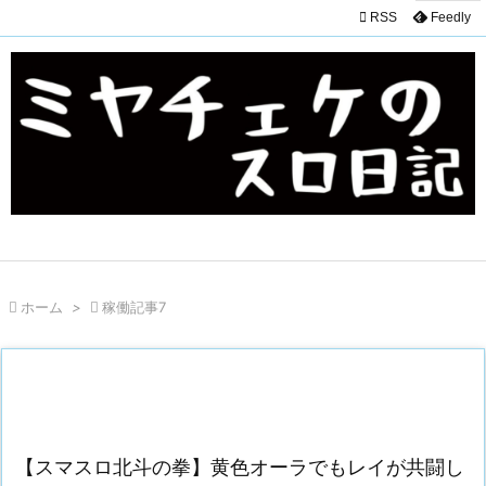

RSS
Feedly

ホーム
>

稼働記事7
【スマスロ北斗の拳】黄色オーラでもレイが共闘し