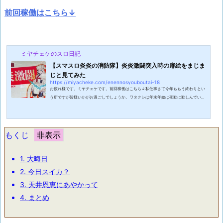
前回稼働はこちら↓
ミヤチェケのスロ日記
【スマスロ炎炎の消防隊】炎炎激闘突入時の扉絵をまじま
じと見てみた
https://miyacheke.com/enennosyouboutai-18
お疲れ様です、ミヤチェケです。前回稼働はこちら↓私仕事さて今年ももう終わりとい
う所ですが皆様いかがお過ごしでしょうか。ワタクシは年末年始は夜勤に勤しんでいる
ので世論の状況を把握する事に苦労しています。ふと思ったんですけど自分の今年の打
ち納めの台ってなんだっけ？という事。例年なら最後にこの台打って今年の打ち納めだ
と感じるのですが今年最後に打ったのが23日とかその辺なのでもはや印象にも残ってい
ないという始末。あぁなんて締まらない打ち納め。何としても来年の打ち初めはきっち
もくじ
りと打ちたいです。打ち初めで狙...
1.
大晦日
2.
今日スイカ？
3.
天井恩恵にあやかって
4.
まとめ