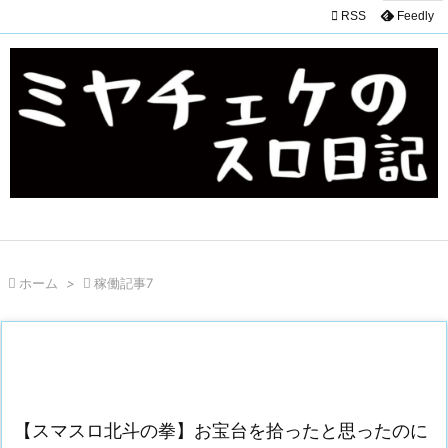

RSS
Feedly

ホーム
>

稼働記事7
【スマスロ北斗の拳】お宝台を拾ったと思ったのに