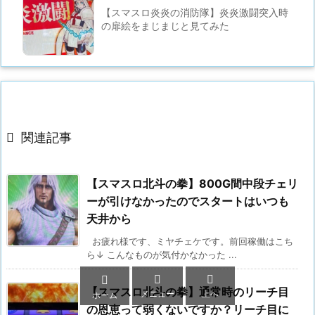
【スマスロ炎炎の消防隊】炎炎激闘突入時
の扉絵をまじまじと見てみた

関連記事
【スマスロ北斗の拳】800G間中段チェリ
ーが引けなかったのでスタートはいつも
天井から
お疲れ様です、ミヤチェケです。前回稼働はこち
ら↓ こんなものが気付かなかった ...



【スマスロ北斗の拳】通常時のリーチ目
メニュー
上へ
ホーム
の恩恵って弱くないですか？リーチ目に