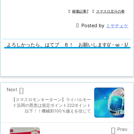

稼働記事7

スマスロ北斗の拳

Posted by
ミヤチェケ
よろしかったら、はてブ Ｂ！ お願いします(/・ω・)/

Next
【スマスロモンキーターン】ライバルモー
ド浜岡の恩恵は規定ポイント222ポイント
以下！！機械割100％越えを信じて

Prev