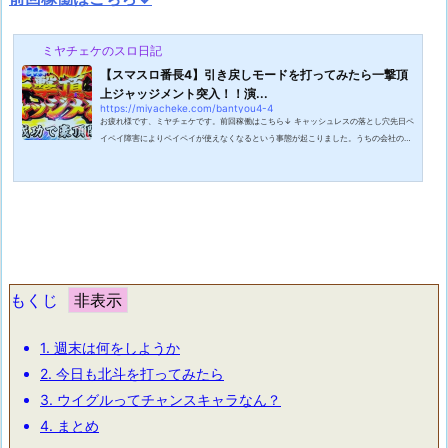
ミヤチェケのスロ日記
【スマスロ番長4】引き戻しモードを打ってみたら一撃頂
上ジャッジメント突入！！演...
https://miyacheke.com/bantyou4-4
お疲れ様です、ミヤチェケです。前回稼働はこちら↓ キャッシュレスの落とし穴先日ペ
イペイ障害によりペイペイが使えなくなるという事態が起こりました。うちの会社の先
輩も昼休みにパン屋に行って支払いをしようとしたらペイペイが使えなくて現金を持っ
ていなかったのでやむなくパンの購入というより昼飯を断念していました。キャッシュ
レスの時代においてこの手のトラブルは起こりうることですが実際起きると非常に混乱
が起きますね。最近では現金を持ち歩かない人も多いみたいですからね。ワタクシも唯
一現金を必要としていたパチン...
もくじ
1.
週末は何をしようか
2.
今日も北斗を打ってみたら
3.
ウイグルってチャンスキャラなん？
4.
まとめ