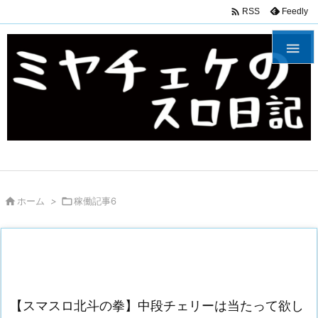

Feedly
RSS


ホーム
>

稼働記事6
【スマスロ北斗の拳】中段チェリーは当たって欲し