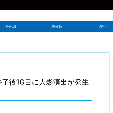
番外編
未分類
雑記
終了後1G目に人影演出が発生