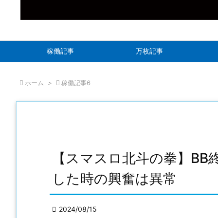
稼働記事
万枚記事

ホーム
>

稼働記事6
【スマスロ北斗の拳】BB
した時の興奮は異常

2024/08/15