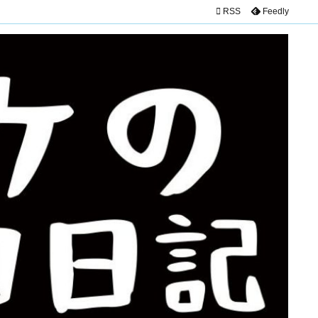

RSS
Feedly