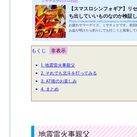
ミヤチェケのスロ日記
【スマスロシンフォギア】リ
ち出していいものなのか検証した
https://miyacheke.com/sumasuro-symphogea
お疲れサマーデイズ、ミヤチェケです。前回
お盆が明けたら釣りにでも行こうと画策して
の近くに台風がやたらと発生していますね。
方では被害が出ているようですしそんなさ中
発・・・！特に7号は本州を直撃する予報と
もくじ
ります。釣りに行けない事もそうですがそれ
ので十分な警戒が必要です。この時期は台風
っと嫌ですね。連休中で遊びに行きたい気持ち.
1.
地震雷火事親父
2.
それでも北斗を打ってみる
3.
AT後のお楽しみ
4.
まとめ
地震雷火事親父