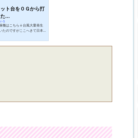
セット台を０Ｇから打
...
r-5
稼働はこちら↓台風大量発生
いたのですがここへきて日本
すでに台風5号の影響で東北の
での6号7号という連
いう事なので今から緊張感が走
以前に命の危険が迫っている
は仕方ないですがやはりちょ
..