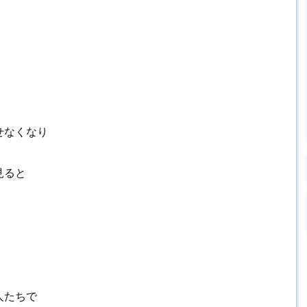
せなくなり
見ると
人たちで