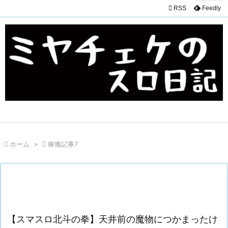

RSS
Feedly

ホーム
>

稼働記事7
【スマスロ北斗の拳】天井前の魔物につかまったけ