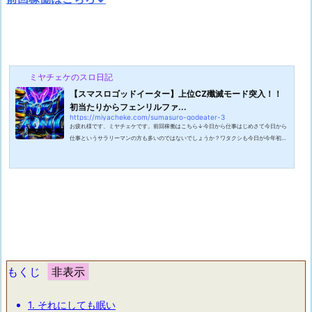
ミヤチェケのスロ日記
【スマスロゴッドイーター】上位CZ殲滅モード突入！！
初当たりからフェンリルファ...
https://miyacheke.com/sumasuro-godeater-3
お疲れ様です、ミヤチェケです。前回稼働はこちら↓今日から仕事はじめさて今日から
仕事というサラリーマンの方も多いのではないでしょうか？ワタクシも今日が今年初出
勤となっております。大変憂鬱でございます。9日間というのは人間を堕落させるには
十分すぎる期間だという事ですね。とはいえ働かざる者食うべからずですからね！今年
も気合を入れて頑張っていきましょう。今日はまずは本腰を入れるための準備の日。本
格的に仕事が始まる明日に向けて色々準備をしていかねばなりません。営業の方なんか
はあいさつ回りで忙しかったりす...
もくじ
1.
それにしても眠い