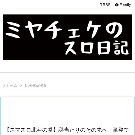

RSS
Feedly

ホーム
>

稼働記事8
【スマスロ北斗の拳】謎当たりのその先へ。単発で