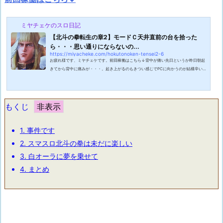
ミヤチェケのスロ日記
【北斗の拳転生の章2】モードＣ天井直前の台を拾った
ら・・・思い通りにならないの...
https://miyacheke.com/hokutonoken-tensei2-6
お疲れ様です、ミヤチェケです。前回稼働はこちら↓背中が痛い先日というか昨日朝起
きてから背中に痛みが・・・。起き上がるのもきつい感じでPCに向かうのが結構辛い
感じです。おかげで昨日は更新が遅れてしまったのですが・・・。しばらくは更新がち
ょっと安定しないかもしれないのでお見知りおきをお願いします。北斗の拳転生2をど
こから打つかこの日はマイホにやってきました。打てる台を求めて店内を彷徨います。
ひとまず店内を一周した結果今回はこの台を打つ事が決定しました。スマスロ北斗の拳
もくじ
転生の章2 534あべしモードＣ天井...
1.
事件です
2.
スマスロ北斗の拳は未だに楽しい
3.
白オーラに夢を乗せて
4.
まとめ