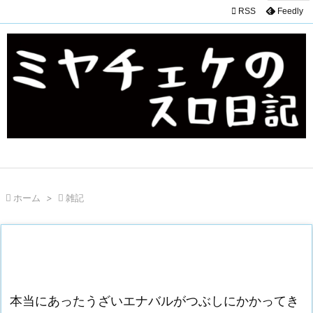

RSS
Feedly

ホーム
>

雑記
本当にあったうざいエナバルがつぶしにかかってき