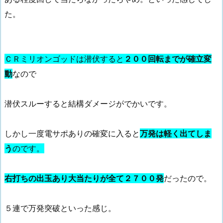
た。
ＣＲミリオンゴッドは潜伏すると
２００回転までが確立変
動
なので
潜伏スルーすると結構ダメージがでかいです。
しかし一度電サポありの確変に入ると
万発は軽く出てしま
う
のです。
右打ちの出玉あり大当たりが全て２７００発
だったので。
５連で万発突破といった感じ。