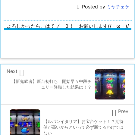

Posted by
ミヤチェケ
よろしかったら、はてブ Ｂ！ お願いします(/・ω・)/

Next
【新鬼武者】新台初打ち！開始早々中段チ
ェリー降臨した結果は！？

Prev
【ルパンイタリア】お宝台ゲット！？期待
値が高いからといって必ず勝てるわけでは
ない