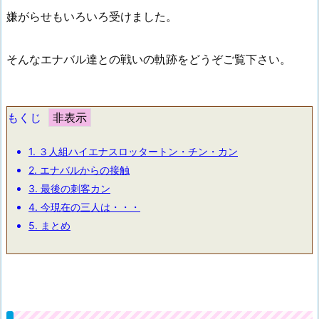
嫌がらせもいろいろ受けました。
そんなエナバル達との戦いの軌跡をどうぞご覧下さい。
もくじ
1.
３人組ハイエナスロッタートン・チン・カン
2.
エナバルからの接触
3.
最後の刺客カン
4.
今現在の三人は・・・
5.
まとめ