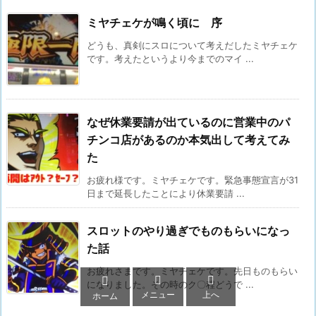
ミヤチェケが鳴く頃に 序
どうも、真剣にスロについて考えだしたミヤチェケ
です。考えたというより今までのマイ ...
なぜ休業要請が出ているのに営業中のパ
チンコ店があるのか本気出して考えてみ
た
お疲れ様です。ミヤチェケです。緊急事態宣言が31
日まで延長したことにより休業要請 ...
スロットのやり過ぎでものもらいになっ
た話
お疲れさまです。ミヤチェケです。先日ものもらい



になりました。その時のク〇程どうで ...
メニュー
上へ
ホーム